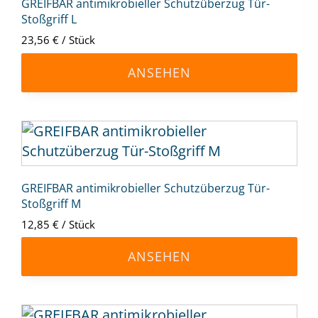
mehrere
GREIFBAR antimikrobieller Schutzüberzug Tür-
werden
Stoßgriff L
Varianten
23,56
€
/
Stück
auf.
Die
ANSEHEN
Optionen
können
auf
Dieses
der
Produkt
Produktseite
weist
gewählt
mehrere
GREIFBAR antimikrobieller Schutzüberzug Tür-
werden
Stoßgriff M
Varianten
12,85
€
/
Stück
auf.
Die
ANSEHEN
Optionen
können
auf
Dieses