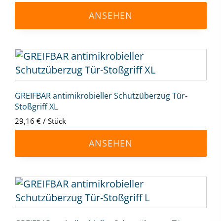
Die
ANSEHEN
Optionen
können
auf
Dieses
der
Produkt
Produktseite
weist
gewählt
mehrere
GREIFBAR antimikrobieller Schutzüberzug Tür-
werden
Stoßgriff XL
Varianten
29,16
€
/
Stück
auf.
Die
ANSEHEN
Optionen
können
auf
Dieses
der
Produkt
Produktseite
weist
gewählt