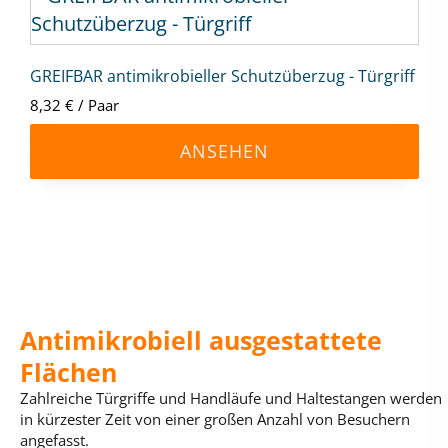
der
Produkt
Produktseite
weist
gewählt
mehrere
GREIFBAR antimikrobieller Schutzüberzug - Türgriff
werden
Varianten
8,32
€
/
Paar
auf.
ANSEHEN
Die
Optionen
können
auf
der
Produktseite
gewählt
Antimikrobiell ausgestattete
werden
Flächen
Zahlreiche Türgriffe und Handläufe und Haltestangen werden
in kürzester Zeit von einer großen Anzahl von Besuchern
angefasst.