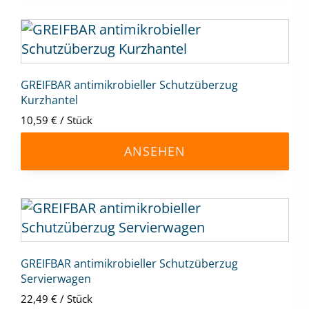
können
auf
Dieses
der
Produkt
Produktseite
weist
gewählt
mehrere
GREIFBAR antimikrobieller Schutzüberzug
werden
Kurzhantel
Varianten
10,59
€
/
Stück
auf.
Die
ANSEHEN
Optionen
können
auf
Dieses
der
Produkt
Produktseite
weist
gewählt
mehrere
GREIFBAR antimikrobieller Schutzüberzug
werden
Servierwagen
Varianten
22,49
€
/
Stück
auf.