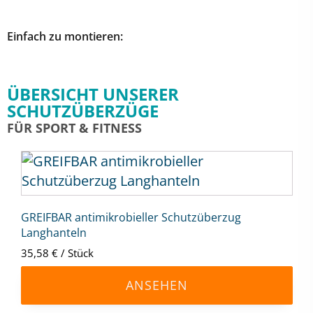
Einfach zu montieren:
ÜBERSICHT UNSERER
SCHUTZÜBERZÜGE
FÜR SPORT & FITNESS
Dieses
Produkt
weist
mehrere
GREIFBAR antimikrobieller Schutzüberzug
Langhanteln
Varianten
35,58
€
/
Stück
auf.
Die
ANSEHEN
Optionen