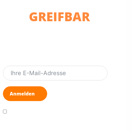
Der
GREIFBAR
Newsletter
Abonnieren Sie den GREIFBAR Newsletter um keine
neuen Produkte & Sonderangebote zu verpassen.
Kein Spam – abmelden mit einem Klick – nur für Sie
relevante Infos
Anmelden
Ich akzeptiere die
Datenschutzbelehrung